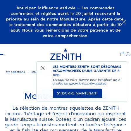
Anticipez l'affluence estivale – Les commandes
confirmées et réglées avant le 20 juillet recevront la
priorité au sein de notre Manufacture. Après cette date,
le traitement des commandes débutera à partir du 10
août. Nous vous remercions de votre patience et de
votre compréhension.
Item
1
Header
of
1
LES MONTRES ZENITH SONT DÉSORMAIS
ACCOMPAGNÉES D’UNE
GARANTIE DE 5
My selections
Montres squelettes
ANS
Enregistrez votre montre pour bénéficier de 3
années de garantie supplémentaires
Montres Squelettes
S'INSCRIRE MAINTENANT
La sélection de montres squelettes de ZENITH
incarne l'héritage et l'esprit d'innovation qui inspirent
la Manufacture suisse. Dotées d'un cadran ajouré, ces
garde-temps futuristes mettent en lumière l'élégance
et la fiabilité des mouvements de la Manufacture