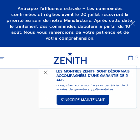
Anticipez l'affluence estivale – Les commandes
confirmées et réglées avant le 20 juillet recevront la
priorité au sein de notre Manufacture. Après cette date,
ELITE CLASSIC
M’ALERTER
le traitement des commandes débutera à partir du 10
août. Nous vous remercions de votre patience et de
votre compréhension.
Item
1
Header
of
1
LES MONTRES ZENITH SONT DÉSORMAIS
ACCOMPAGNÉES D’UNE
GARANTIE DE 5
ANS
Enregistrez votre montre pour bénéficier de 3
années de garantie supplémentaires
S'INSCRIRE MAINTENANT