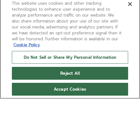
This website uses cookies and other tracking
technologies to enhance user experience and to
analyze performance and traffic on our website. We
also share information about your use of our site with
our social media, advertising and analytics partners. If
we have detected an opt-out preference signal then it
will be honored. Further information is available in our
Cookie Policy
Do Not Sell or Share My Personal Information
Reject All
Accept Cookies
ELITE CLASSIC
La montre ELITE Classic possède un boîtier en or
rose 18 carats de 36 mm rehaussé d’une lunette
sertie de diamants, d’un cadran soleillé argenté et