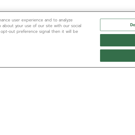
nhance user experience and to analyze
Do
 about your use of our site with our social
 opt-out preference signal then it will be
BESOIN D’AIDE ?
Contactez-nous par téléphone :
'+800 36 00 00 36