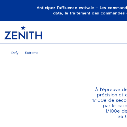
Anticipez l'affluence estivale – Les command
date, le traitement des commandes 
Item
1
Header
of
1
Defy
Extreme
À l’épreuve d
précision et 
1/100e de seco
par le cal
1/100e de
36 0