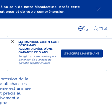
ité au sein de notre Manufacture. Après cette
patience et de votre compréhension.
+800 36 00 0
LES MONTRES ZENITH SONT
DÉSORMAIS
ACCOMPAGNÉES D’UNE
GARANTIE DE 5 ANS
S'INSCRIRE MAINTENANT
Enregistrez votre montre pour
bénéficier de 3 années de
garantie supplémentaires
pression de la
 affichant les
reme est animée
t précis au
tivement à
phe.