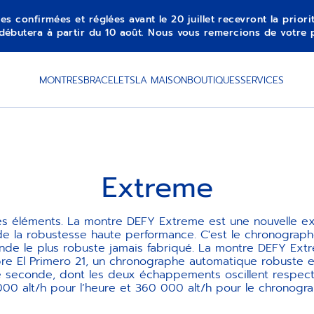
es confirmées et réglées avant le 20 juillet recevront la prior
débutera à partir du 10 août. Nous vous remercions de votre 
MONTRES
BRACELETS
LA MAISON
BOUTIQUES
SERVICES
Extreme
es éléments. La montre DEFY Extreme est une nouvelle ex
de la robustesse haute performance. C'est le chronographe
nde le plus robuste jamais fabriqué. La montre DEFY Ext
ibre El Primero 21, un chronographe automatique robuste e
 seconde, dont les deux échappements oscillent respec
00 alt/h pour l’heure et 360 000 alt/h pour le chronogra