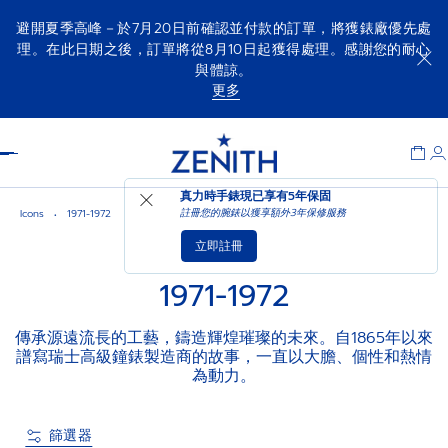
避開夏季高峰－於7月20日前確認並付款的訂單，將獲錶廠優先處
理。在此日期之後，訂單將從8月10日起獲得處理。感謝您的耐心
與體諒。
更多
Item
1
Header
of
1
真力時手錶現已享有
5年保固
註冊您的腕錶以獲享額外3年保修服務
Icons
1971-1972
立即註冊
1971-1972
傳承源遠流長的工藝，鑄造輝煌璀璨的未來。自1865年以來
譜寫瑞士高級鐘錶製造商的故事，一直以大膽、個性和熱情
為動力。
篩選器