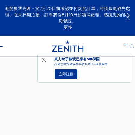
避開夏季高峰－於7月20日前確認並付款的訂單，將獲錶廠優先處
理。在此日期之後，訂單將從8月10日起獲得處理。感謝您的耐心
與體諒。
A385
更多
Item
1
Header
of
1
真力時手錶現已享有
5年保固
註冊您的腕錢以獲享額外陣3年保修服務
立即註冊