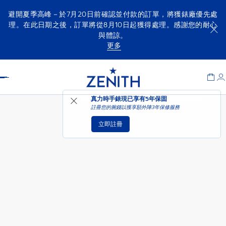
避開夏季高峰－於7月20日前確認並付款的訂單，將獲錶廠優先處
理。在此日期之後，訂單將從8月10日起獲得處理。感謝您的耐心
與體諒。
DEFY SKYLINE鏤空計時腕錶
添加至购物车
更多
Item
1
Header
of
1
真力時手錶現已享有
5年保固
註冊您的腕錢以獲享額外陣3年保修服務
立即註冊