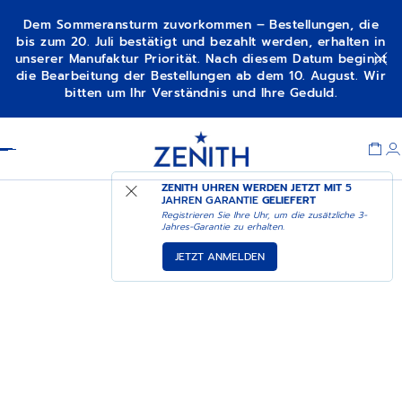
Dem Sommeransturm zuvorkommen – Bestellungen, die
bis zum 20. Juli bestätigt und bezahlt werden, erhalten in
unserer Manufaktur Priorität. Nach diesem Datum beginnt
die Bearbeitung der Bestellungen ab dem 10. August. Wir
bitten um Ihr Verständnis und Ihre Geduld.
Item
1
Header
of
1
ZENITH UHREN WERDEN JETZT MIT
5
JAHREN GARANTIE
GELIEFERT
Registrieren Sie Ihre Uhr, um die zusätzliche 3-
Jahres-Garantie zu erhalten.
JETZT ANMELDEN