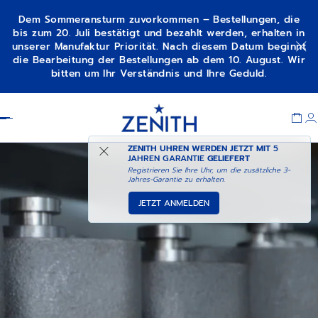
Dem Sommeransturm zuvorkommen – Bestellungen, die
bis zum 20. Juli bestätigt und bezahlt werden, erhalten in
unserer Manufaktur Priorität. Nach diesem Datum beginnt
die Bearbeitung der Bestellungen ab dem 10. August. Wir
bitten um Ihr Verständnis und Ihre Geduld.
Item
1
Header
of
1
ZENITH UHREN WERDEN JETZT MIT
5
JAHREN GARANTIE
GELIEFERT
Registrieren Sie Ihre Uhr, um die zusätzliche 3-
Jahres-Garantie zu erhalten.
JETZT ANMELDEN