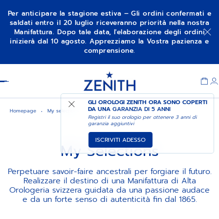
Per anticipare la stagione estiva – Gli ordini confermati e
saldati entro il 20 luglio riceveranno priorità nella nostra
Manifattura. Dopo tale data, l'elaborazione degli ordini
inizierà dal 10 agosto. Apprezziamo la Vostra pazienza e
comprensione.
Item
1
Header
of
1
GLI OROLOGI ZENITH ORA SONO COPERTI
DA UNA
GARANZIA DI 5 ANNI
Homepage
My selections
Registri il suo orologio per ottenere 3 anni di
garanzia aggiuntivi
ISCRIVITI ADESSO
My Selections
Perpetuare savoir-faire ancestrali per forgiare il futuro.
Realizzare il destino di una Manifattura di Alta
Orologeria svizzera guidata da una passione audace
e da un forte senso di autenticità fin dal 1865.