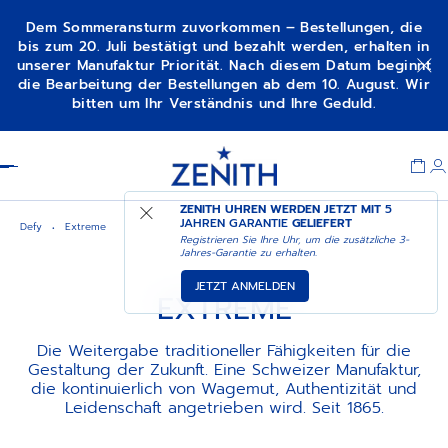
Dem Sommeransturm zuvorkommen – Bestellungen, die
bis zum 20. Juli bestätigt und bezahlt werden, erhalten in
unserer Manufaktur Priorität. Nach diesem Datum beginnt
die Bearbeitung der Bestellungen ab dem 10. August. Wir
bitten um Ihr Verständnis und Ihre Geduld.
Item
1
Header
of
1
ZENITH UHREN WERDEN JETZT MIT
5
JAHREN GARANTIE
GELIEFERT
Defy
Extreme
Registrieren Sie Ihre Uhr, um die zusätzliche 3-
Jahres-Garantie zu erhalten.
JETZT ANMELDEN
EXTREME
Die Weitergabe traditioneller Fähigkeiten für die
Gestaltung der Zukunft. Eine Schweizer Manufaktur,
die kontinuierlich von Wagemut, Authentizität und
Leidenschaft angetrieben wird. Seit 1865.