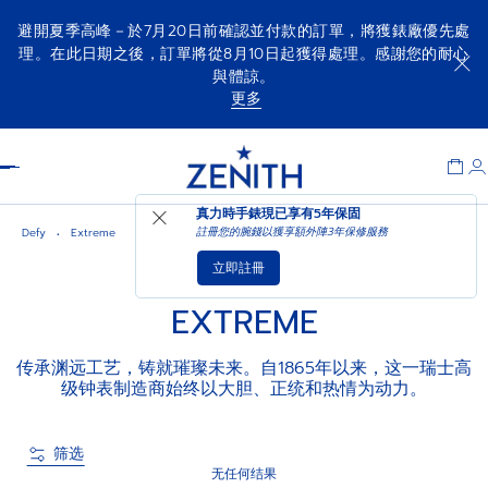
避開夏季高峰－於7月20日前確認並付款的訂單，將獲錶廠優先處
理。在此日期之後，訂單將從8月10日起獲得處理。感謝您的耐心
與體諒。
更多
Item
1
Header
of
1
真力時手錶現已享有
5年保固
註冊您的腕錢以獲享額外陣3年保修服務
Defy
Extreme
立即註冊
EXTREME
传承渊远工艺，铸就璀璨未来。自1865年以来，这一瑞士高
级钟表制造商始终以大胆、正统和热情为动力。
筛选
无任何结果