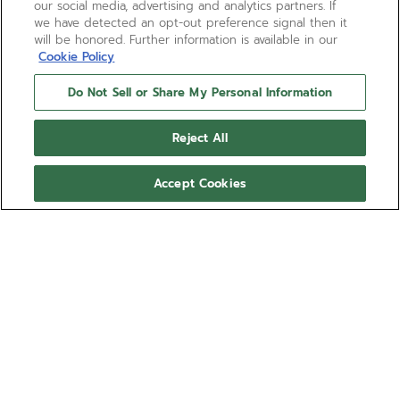
our social media, advertising and analytics partners. If
we have detected an opt-out preference signal then it
will be honored. Further information is available in our
Cookie Policy
Do Not Sell or Share My Personal Information
Reject All
Accept Cookies
CHRONOMASTER ORIGINAL
El CHRONOMASTER Original Triple Calendar cuenta
con una caja de acero de 38 mm, un brazalete de
acero y una esfera "panda" plateada opalina que
muestra el día, la fecha, el mes y la fase lunar.
Mostrar más
Alberga el movimiento de cronógrafo automático
de alta frecuencia El Primero 3610, con función de
Ref. 03.3400.3610/38.M3200
cronógrafo con indicación de décimas de segundo
y una reserva de marcha de 60 horas.
15.100,00 €