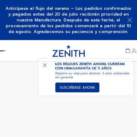
Anticípese al flujo del verano – Los pedidos confirmados
y pagados antes del 20 de julio recibirán prioridad en
nuestra Manufactura. Después de esta fecha, el
CHRONOMASTER ORIGINAL
AÑADIR A LA CESTA
procesamiento de los pedidos comenzará a partir del 10
de agosto. Agradecemos su paciencia y comprensión.
Item
1
Header
of
1
LOS RELOJES ZENITH AHORA CUENTAN
CON UNA
GARANTÍA DE 5 AÑOS
Registre su reloj para obtener 3 años adicionales
de garantía.
SUSCRÍBASE AHORA