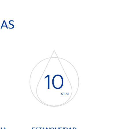
CAS
10
ATM