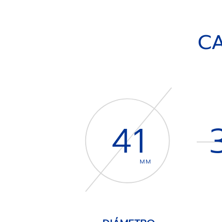
CA
41
MM