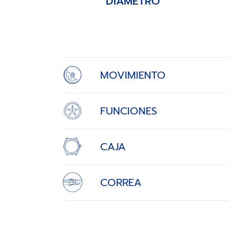
DIÁMETRO
Item
1
of
4
MOVIMIENTO
FUNCIONES
CAJA
CORREA