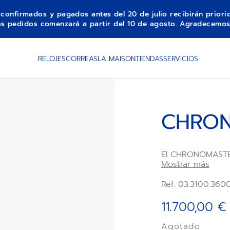
s confirmados y pagados antes del 20 de julio recibirán prior
los pedidos comenzará a partir del 10 de agosto. Agradecemos
RELOJES
CORREAS
LA MAISON
TIENDAS
SERVICIOS
CHRON
El CHRONOMASTE
referencias prec
Mostrar más
esfera tricolor, 
cerámica negra, 
Ref. 03.3100.360
Esta versión pre
una correa inte
11.700,00 €
con el movimient
3600 con indica
Agotado