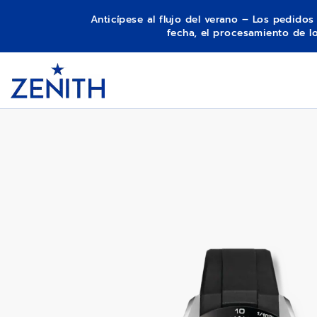
Anticípese al flujo del verano – Los pedido
fecha, el procesamiento de 
Item
1
CHRONOMASTER SPORT
Header
of
1