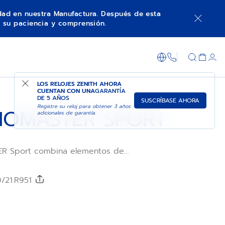
idad en nuestra Manufactura. Después de esta
 su paciencia y comprensión.
AVISARME
COMPRAR EN TIENDA
+800 36 00 0
LOS RELOJES ZENITH AHORA
CUENTAN CON UNA
GARANTÍA
DE 5 AÑOS
SUSCRÍBASE AHORA
Registre su reloj para obtener 3 años
OMASTER SPORT
adicionales de garantía.
R Sport combina elementos de
edentes de cronógrafos ZENITH, como la
los pulsadores tipo bomba y el bisel de
todo ello en una moderna caja de 41 mm.
0/21.R951
senta una esfera negra que se combina con
grada de caucho negro FKM. Está equipado
o de cronógrafo automático El Primero
ción de las décimas de segundo.