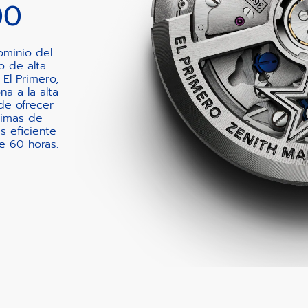
00
ominio del
o de alta
 El Primero,
a a la alta
de ofrecer
cimas de
 eficiente
e 60 horas.