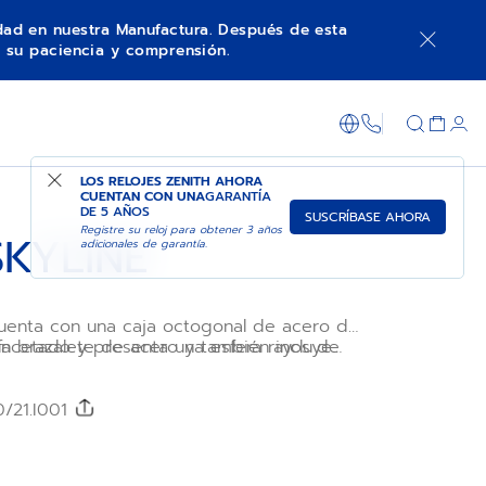
idad en nuestra Manufactura. Después de esta
 su paciencia y comprensión.
AÑADIR A LA CESTA
COMPRAR EN TIENDA
+800 36 00 0
LOS RELOJES ZENITH AHORA
CUENTAN CON UNA
GARANTÍA
DE 5 AÑOS
SUSCRÍBASE AHORA
Registre su reloj para obtener 3 años
SKYLINE
adicionales de garantía.
cuenta con una caja octogonal de acero de
facetado y presenta una esfera rayos de
n brazalete de acero y también incluye
nterpreta la emblemática estrella de
rea de caucho con motivo negro para
 ZENITH. Está equipado con el movimiento
áximo el principio de componentes
utomático de alta frecuencia El
0/21.I001
 el primer indicador de las décimas de