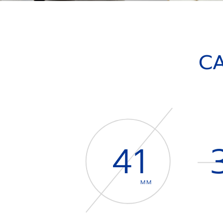
CA
41
MM