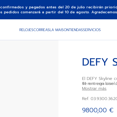
s confirmados y pagados antes del 20 de julio recibirán prior
los pedidos comenzará a partir del 10 de agosto. Agradecemos
RELOJES
CORREAS
LA MAISON
TIENDAS
SERVICIOS
DEFY 
El DEFY Skyline 
41 mm con bisel 
Se entrega con u
sol negra que rei
una segunda cor
Mostrar más
cuatro puntas de
aprovechar al m
de Manufactura a
intercambiables.
Ref. 03.9300.362
Primero 3620 con
segundo.
9800,00 €