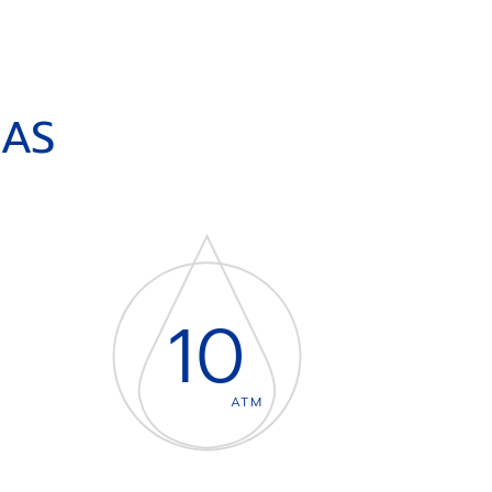
CAS
10
ATM