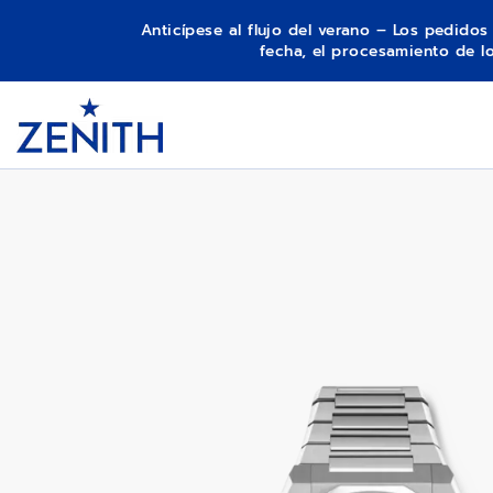
Anticípese al flujo del verano – Los pedido
fecha, el procesamiento de 
Item
1
DEFY SKYLINE
Header
of
1