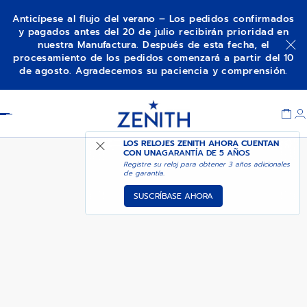
Anticípese al flujo del verano – Los pedidos confirmados
y pagados antes del 20 de julio recibirán prioridad en
nuestra Manufactura. Después de esta fecha, el
DEFY SKYLINE 36
AÑADIR A LA CESTA
procesamiento de los pedidos comenzará a partir del 10
de agosto. Agradecemos su paciencia y comprensión.
Item
1
Header
of
1
LOS RELOJES ZENITH AHORA CUENTAN
CON UNA
GARANTÍA DE 5 AÑOS
Registre su reloj para obtener 3 años adicionales
de garantía.
SUSCRÍBASE AHORA