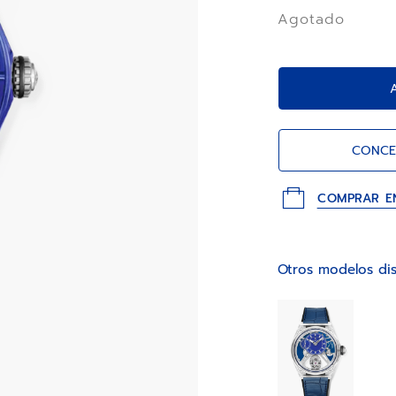
50 horas a las 3 
Agotado
integrada con ci
CONCE
COMPRAR E
Otros modelos dis