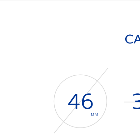
CA
46
MM