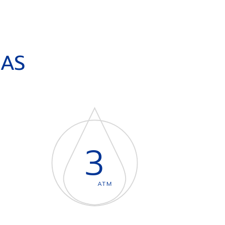
CAS
3
ATM