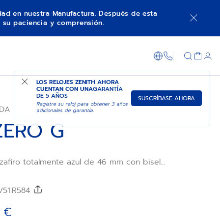
idad en nuestra Manufactura. Después de esta
 su paciencia y comprensión.
AVISARME
COMPRAR EN TIENDA
+800 36 00 0
LOS RELOJES ZENITH AHORA
CUENTAN CON UNA
GARANTÍA
DE 5 AÑOS
SUSCRÍBASE AHORA
Registre su reloj para obtener 3 años
ADA
adicionales de garantía.
ZERO G
zafiro totalmente azul de 46 mm con bisel
Y Zero G presenta un movimiento
ta frecuencia cuyo órgano regulador se
ción horizontal gracias a un módulo
2/51.R584
" montado con sistema cardán. Horas,
dero pequeño desplazados en una esfera
 €
 indicación de reserva de marcha de