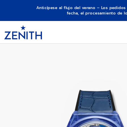
Anticípese al flujo del verano – Los pedido
fecha, el procesamiento de 
Item
1
DEFY ZERO G
Header
of
1