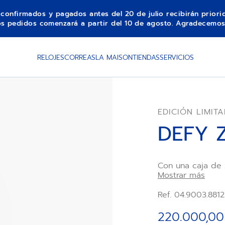
s confirmados y pagados antes del 20 de julio recibirán prior
los pedidos comenzará a partir del 10 de agosto. Agradecemos
RELOJES
CORREAS
LA MAISON
TIENDAS
SERVICIOS
EDICIÓN LIMIT
DEFY 
Con una caja de 
facetado, el DEF
Mostrar más
automático de al
mantiene en posi
Ref. 04.9003.881
"Gravity Control
minutos y segun
220.000,00
de lapislázuli e