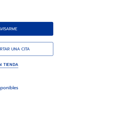
horas. Correa de piel de caimán azul
erre desplegable.
AVISARME
RTAR UNA CITA
N TIENDA
ponibles