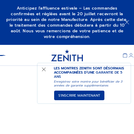
Anticipez l'affluence estivale – Les commandes
confirmées et réglées avant le 20 juillet recevront la
priorité au sein de notre Manufacture. Après cette date,
le traitement des commandes débutera à partir du 10
août. Nous vous remercions de votre patience et de
votre compréhension.
Item
1
Header
of
1
LES MONTRES ZENITH SONT DÉSORMAIS
ACCOMPAGNÉES D’UNE
GARANTIE DE 5
ANS
Enregistrez votre montre pour bénéficier de 3
années de garantie supplémentaires
S'INSCRIRE MAINTENANT