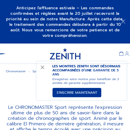
Anticipez l'affluence estivale – Les commandes
confirmées et réglées avant le 20 juillet recevront la
priorité au sein de notre Manufacture. Après cette date,
le traitement des commandes débutera à partir du 10
août. Nous vous remercions de votre patience et de
votre compréhension.
Item
1
Header
of
1
LES MONTRES ZENITH SONT DÉSORMAIS
ACCOMPAGNÉES D’UNE
GARANTIE DE 5
Chronomaster
Sport
ANS
Enregistrez votre montre pour bénéficier de 3
années de garantie supplémentaires
Sport
S'INSCRIRE MAINTENANT
Le CHRONOMASTER Sport représente l'expression
ultime de plus de 50 ans de savoir-faire dans la
création de chronographes de sport. Animé par le
calibre El Primero de dernière génération, il mesure
et affiche le temps écoulé avec une précision au