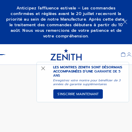
Anticipez l'affluence estivale – Les commandes
confirmées et réglées avant le 20 juillet recevront la
priorité au sein de notre Manufacture. Après cette date,
DISPONIBLE
le traitement des commandes débutera à partir du 10
CHRONOMASTER SPORT
PROCHAINEMENT -
août. Nous vous remercions de votre patience et de
M’ALERTER
votre compréhension.
Item
1
Header
of
1
LES MONTRES ZENITH SONT DÉSORMAIS
ACCOMPAGNÉES D’UNE
GARANTIE DE 5
ANS
Enregistrez votre montre pour bénéficier de 3
années de garantie supplémentaires
S'INSCRIRE MAINTENANT