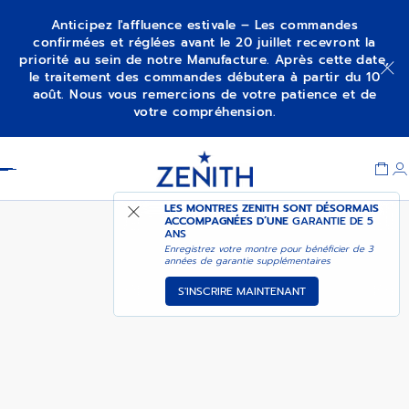
Anticipez l'affluence estivale – Les commandes
confirmées et réglées avant le 20 juillet recevront la
priorité au sein de notre Manufacture. Après cette date,
DEFY SKYLINE 36
M’ALERTER
le traitement des commandes débutera à partir du 10
août. Nous vous remercions de votre patience et de
votre compréhension.
Item
1
Header
of
1
LES MONTRES ZENITH SONT DÉSORMAIS
ACCOMPAGNÉES D’UNE
GARANTIE DE 5
ANS
Enregistrez votre montre pour bénéficier de 3
années de garantie supplémentaires
S'INSCRIRE MAINTENANT