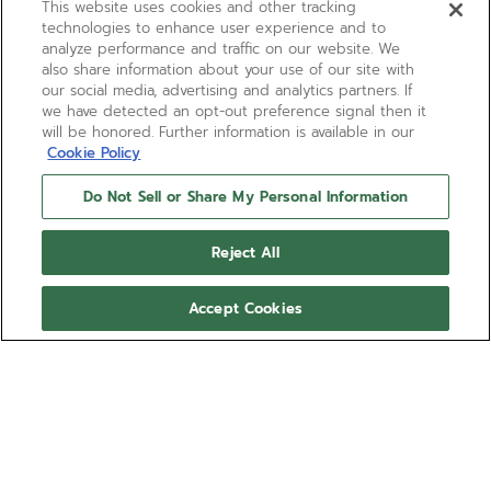
This website uses cookies and other tracking
technologies to enhance user experience and to
analyze performance and traffic on our website. We
also share information about your use of our site with
our social media, advertising and analytics partners. If
we have detected an opt-out preference signal then it
will be honored. Further information is available in our
Cookie Policy
Do Not Sell or Share My Personal Information
Reject All
Accept Cookies
G381
Considérée comme le pendant en or de
l'emblématique A386, la G381 est l’un
des tout premiers modèles imaginés