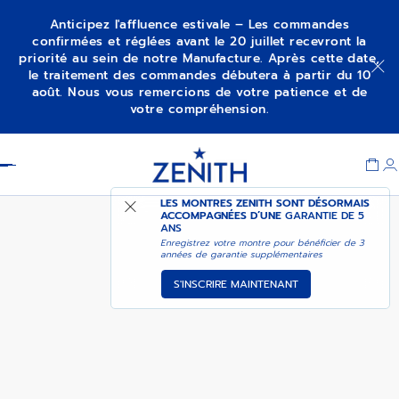
Anticipez l'affluence estivale – Les commandes
confirmées et réglées avant le 20 juillet recevront la
priorité au sein de notre Manufacture. Après cette date,
DISPONIBLE DANS LA
le traitement des commandes débutera à partir du 10
G381
BOUTIQUE DE DUBAÏ
août. Nous vous remercions de votre patience et de
votre compréhension.
Item
1
Header
of
1
LES MONTRES ZENITH SONT DÉSORMAIS
ACCOMPAGNÉES D’UNE
GARANTIE DE 5
ANS
Enregistrez votre montre pour bénéficier de 3
années de garantie supplémentaires
S'INSCRIRE MAINTENANT