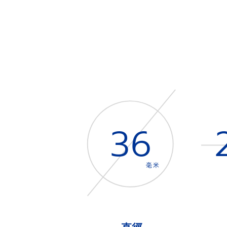
36
毫米