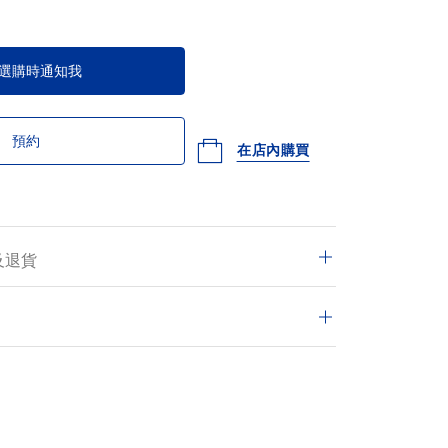
選購時通知我
預約
在店內購買
及退貨
交的訂單均享有免費送遞服務，並可於14日內退
的交易皆安全保密。