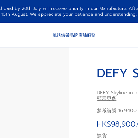
aid by 20th July will receive priority in our Manufacture. Afte
10th August. We appreciate your patience and understanding.
腕錶
錶帶
品牌
店舖
服務
DEFY S
DEFY Skyline in 
diamond-set facet
顯示更多
green sunburst-p
ZENITH four-poin
參考編號 16.9400.6
automatic manufa
bracelet, a seco
HK$98,900
included, to full
缺貨