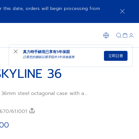
r this date, orders will begin processing from
可供選購時通知我
在店內購買
真力時手錶現已享有
5年保固
立即註冊
註冊您的腕錶以獲享額外3年保修服務
KYLINE 36
a 36mm steel octagonal case with a
ed bezel, featuring a metallic pastel
atterned dial revisiting the emblematic
ted star. Powered by the Elite 670
70/61.I001
cture movement. Delivered with a steel
nd green patterned rubber strap is
.00
y experience the interchangeability.