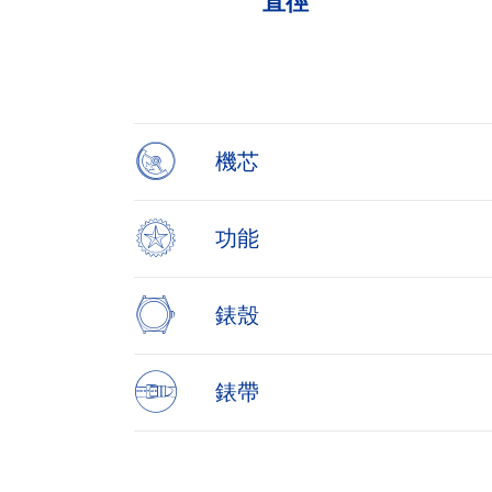
直徑
Item
1
of
4
機芯
功能
錶殼
錶帶