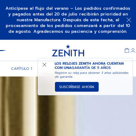
Anticípese al flujo del verano – Los pedidos confirmados
y pagados antes del 20 de julio recibirán prioridad en
nuestra Manufactura. Después de esta fecha, el
procesamiento de los pedidos comenzará a partir del 10
de agosto. Agradecemos su paciencia y comprensión.
Item
1
Header
of
1
LOS RELOJES ZENITH AHORA CUENTAN
CON UNA
GARANTÍA DE 5 AÑOS
CAPÍTULO 1
CAPÍTULO 2
CAPÍTULO 3
Registre su reloj para obtener 3 años adicionales
de garantía.
SUSCRÍBASE AHORA