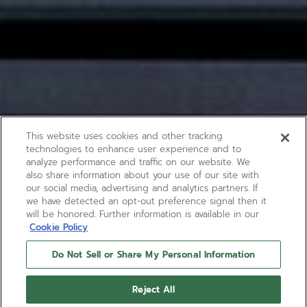
This website uses cookies and other tracking
technologies to enhance user experience and to
analyze performance and traffic on our website. We
also share information about your use of our site with
our social media, advertising and analytics partners. If
we have detected an opt-out preference signal then it
will be honored. Further information is available in our
Cookie Policy
Do Not Sell or Share My Personal Information
Reject All