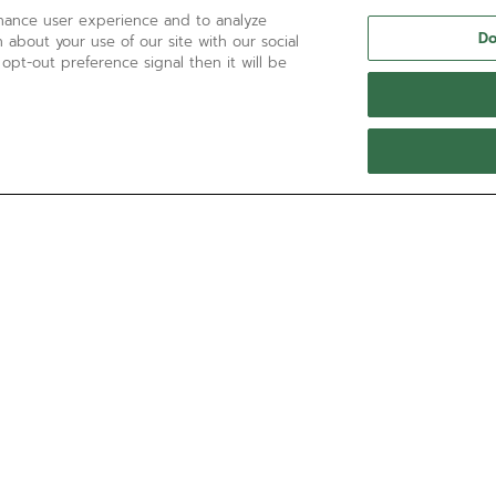
nhance user experience and to analyze
Do
 about your use of our site with our social
 opt-out preference signal then it will be
¿NECESITA AYUDA?
Llámenos al:
'+800 36 00 00 36
Contáctenos por
Correo electrónico