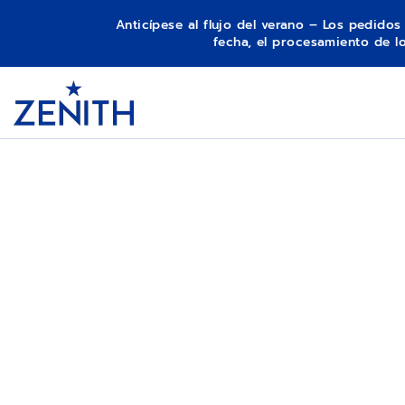
Anticípese al flujo del verano – Los pedido
fecha, el procesamiento de 
Item
1
Header
of
1