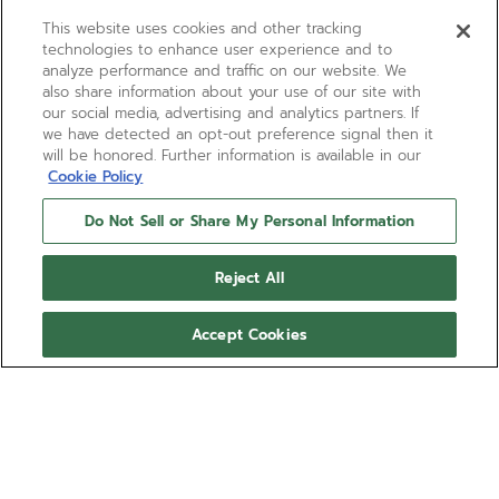
This website uses cookies and other tracking
technologies to enhance user experience and to
analyze performance and traffic on our website. We
also share information about your use of our site with
our social media, advertising and analytics partners. If
we have detected an opt-out preference signal then it
will be honored. Further information is available in our
Cookie Policy
Do Not Sell or Share My Personal Information
PILOT BIG DATE FLYBACK
Reject All
El cronógrafo de aviador ZENITH regresa con el
PILOT Big Date Flyback. Cuenta con una caja de
Accept Cookies
cerámica negra de 42,5 mm con una corona de
gran tamaño, y se combina con una esfera negra
Mostrar más
ondulada con números arábigos luminiscentes
grandes. Se entrega con correas intercambiables
Ref. 49.4000.3652/21.I001
de caucho negro y caqui efecto "cordura".
Equipado con el calibre de cronógrafo automático
USD 15,100.00
de alta frecuencia El Primero 3652 con gran fecha y
funciones flyback.