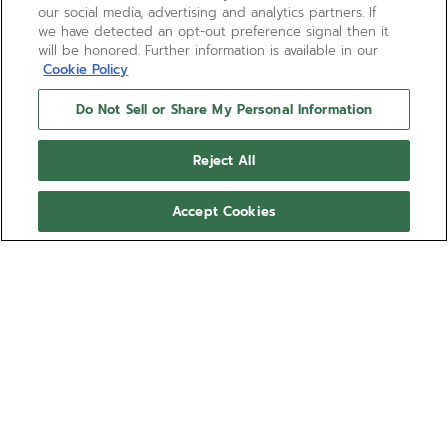
our social media, advertising and analytics partners. If
we have detected an opt-out preference signal then it
will be honored. Further information is available in our
Cookie Policy
Do Not Sell or Share My Personal Information
Reject All
Accept Cookies
PILOT BIG DATE FLYBACK
Con il PILOT Big Date Flyback torna il cronografo da
aviatore di ZENITH. Dotato di cassa in ceramica nera
da 42,5 mm con corona sovradimensionata e
quadrante testurizzato nero con numeri arabi
Mostra di più
luminescenti di grandi dimensioni. Fornito con due
cinturini intercambiabili in caucciù effetto “Cordura”,
Ref 49.4000.3652/21.I001
uno nero e uno kaki. Animato dal calibro
cronografico automatico ad alta frequenza El
CHF 13’400.00