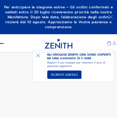
Per anticipare la stagione estiva – Gli ordini confermati e
saldati entro il 20 luglio riceveranno priorità nella nostra
Manifattura. Dopo tale data, l'elaborazione degli ordini
PILOT BIG DATE FLYBACK
AGGIUNGI AL CARRELLO
inizierà dal 10 agosto. Apprezziamo la Vostra pazienza e
comprensione.
Item
1
Header
of
1
GLI OROLOGI ZENITH ORA SONO COPERTI
DA UNA
GARANZIA DI 5 ANNI
Registri il suo orologio per ottenere 3 anni di
garanzia aggiuntivi
ISCRIVITI ADESSO