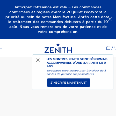
Anticipez l'affluence estivale – Les commandes
confirmées et réglées avant le 20 juillet recevront la
priorité au sein de notre Manufacture. Après cette date,
PILOT BIG DATE FLYBACK
AJOUTER AU PANIER
le traitement des commandes débutera à partir du 10
août. Nous vous remercions de votre patience et de
votre compréhension.
Item
1
Header
of
1
LES MONTRES ZENITH SONT DÉSORMAIS
ACCOMPAGNÉES D’UNE
GARANTIE DE 5
ANS
Enregistrez votre montre pour bénéficier de 3
années de garantie supplémentaires
S'INSCRIRE MAINTENANT