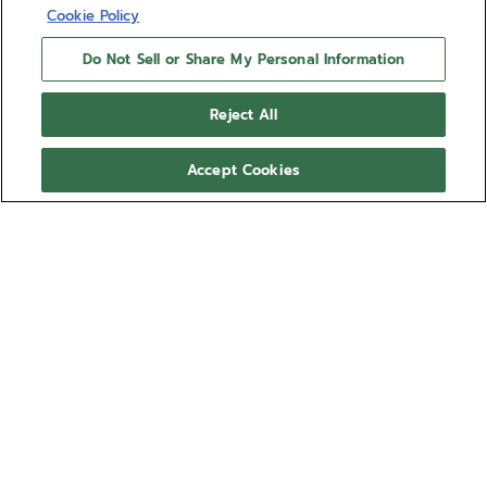
Cookie Policy
Do Not Sell or Share My Personal Information
Reject All
Accept Cookies
PILOT BIG DATE FLYBACK
Le chronographe d’aviateur de ZENITH fait son
retour avec la PILOT Big Date Flyback. Logée dans
un boîtier en céramique noire de 42,5 mm rehaussé
d’une couronne surdimensionnée, elle est dotée
Voir plus
d’un cadran noir ondulé arborant de grands chiffres
arabes luminescents. La montre est livrée avec des
Réf. 49.4000.3652/21.I001
bracelets interchangeables en caoutchouc effet
cordura, noir ou kaki. Elle est animée par le calibre
CA$ 20 600,00
de chronographe automatique à haute fréquence El
Primero 3652 avec les fonctions grande date et