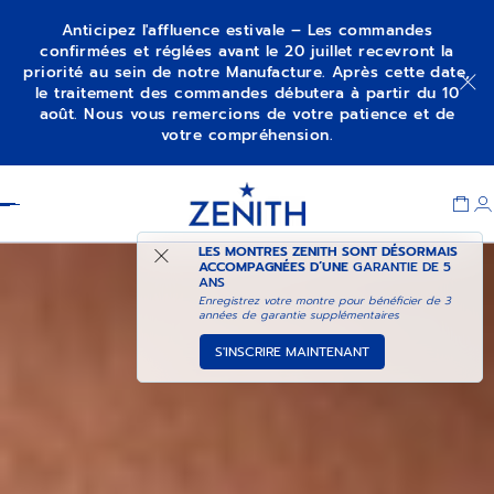
Anticipez l'affluence estivale – Les commandes
confirmées et réglées avant le 20 juillet recevront la
priorité au sein de notre Manufacture. Après cette date,
CHRONOMASTER REVIVAL
AJOUTER AU PANIER
le traitement des commandes débutera à partir du 10
SHADOW
août. Nous vous remercions de votre patience et de
votre compréhension.
Item
1
Header
of
1
LES MONTRES ZENITH SONT DÉSORMAIS
ACCOMPAGNÉES D’UNE
GARANTIE DE 5
ANS
Enregistrez votre montre pour bénéficier de 3
années de garantie supplémentaires
S'INSCRIRE MAINTENANT