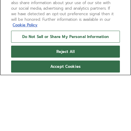
also share information about your use of our site with
our social media, advertising and analytics partners. If
we have detected an opt-out preference signal then it
will be honored. Further information is available in our
Cookie Policy
Do Not Sell or Share My Personal Information
Reject All
Accept Cookies
CHRONOMASTER REVIVAL
SHADOW
Ispirato a un misterioso prototipo di cronografo
ZENITH con cassa nera degli anni ’70, il
CHRONOMASTER Revival Shadow ne riproduce il
look raffinato attraverso una cassa in titanio con
Mostra di più
finitura interamente opaca, abbinata a un quadrante