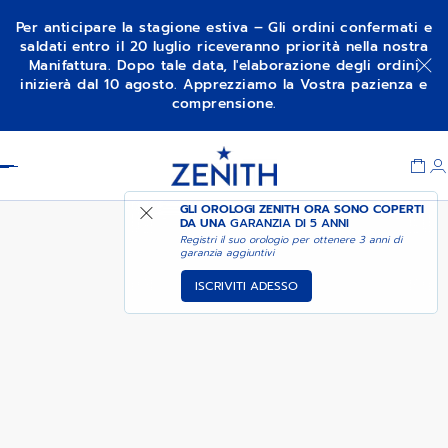
Per anticipare la stagione estiva – Gli ordini confermati e
saldati entro il 20 luglio riceveranno priorità nella nostra
Manifattura. Dopo tale data, l'elaborazione degli ordini
CHRONOMASTER REVIVAL
AGGIUNGI AL CARRELLO
inizierà dal 10 agosto. Apprezziamo la Vostra pazienza e
SHADOW
comprensione.
Item
1
Header
of
1
GLI OROLOGI ZENITH ORA SONO COPERTI
DA UNA
GARANZIA DI 5 ANNI
Registri il suo orologio per ottenere 3 anni di
garanzia aggiuntivi
ISCRIVITI ADESSO