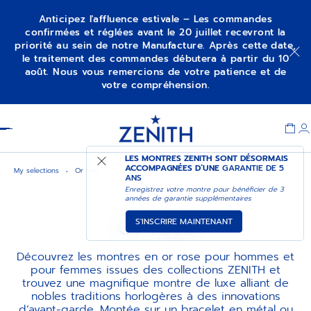
Anticipez l'affluence estivale – Les commandes
confirmées et réglées avant le 20 juillet recevront la
priorité au sein de notre Manufacture. Après cette date,
le traitement des commandes débutera à partir du 10
août. Nous vous remercions de votre patience et de
votre compréhension.
Item
1
Header
of
1
LES MONTRES ZENITH SONT DÉSORMAIS
ACCOMPAGNÉES D’UNE
GARANTIE DE 5
My selections
Or rose
ANS
Enregistrez votre montre pour bénéficier de 3
années de garantie supplémentaires
Or rose
S'INSCRIRE MAINTENANT
Découvrez les montres en or rose pour hommes et
pour femmes issues des collections ZENITH et
trouvez une magnifique montre de luxe alliant de
nobles traditions horlogères à des innovations
d’avant-garde. Montée sur un bracelet en métal ou