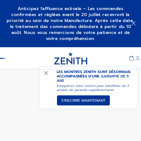
Anticipez l'affluence estivale – Les commandes
confirmées et réglées avant le 20 juillet recevront la
priorité au sein de notre Manufacture. Après cette date,
DEFY EXTREME DOUBLE
M’ALERTER
le traitement des commandes débutera à partir du 10
TOURBILLON
août. Nous vous remercions de votre patience et de
votre compréhension.
Item
1
Header
of
1
LES MONTRES ZENITH SONT DÉSORMAIS
ACCOMPAGNÉES D’UNE
GARANTIE DE 5
ANS
Enregistrez votre montre pour bénéficier de 3
années de garantie supplémentaires
S'INSCRIRE MAINTENANT