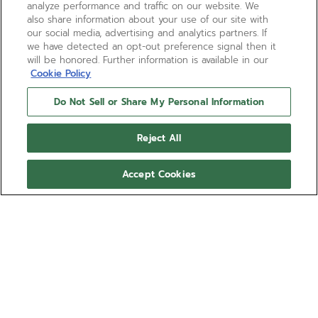
analyze performance and traffic on our website. We
also share information about your use of our site with
our social media, advertising and analytics partners. If
we have detected an opt-out preference signal then it
will be honored. Further information is available in our
Cookie Policy
Do Not Sell or Share My Personal Information
Reject All
Accept Cookies
DEFY EXTREME DOUBLE
TOURBILLON
La Haute Horlogerie dans sa version la plus brute :
logée dans un boîtier en or rose et fibre de
carbone, la DEFY Extreme Double Tourbillon abrite