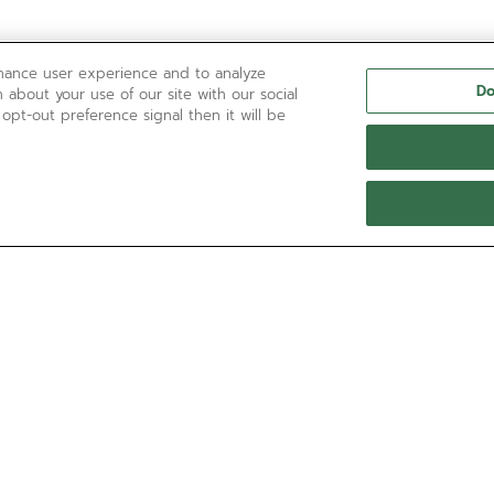
nhance user experience and to analyze
Do
 about your use of our site with our social
 opt-out preference signal then it will be
BESOIN D’AIDE ?
Contactez-nous par téléphone :
'+800 36 00 00 36