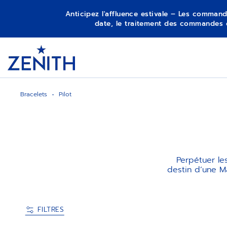
Anticipez l'affluence estivale – Les command
date, le traitement des commandes 
Item
1
Header
of
1
Bracelets
Pilot
Perpétuer les
destin d’une Ma
FILTRES