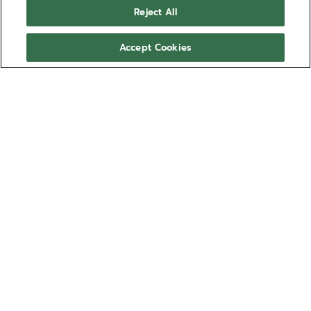
Reject All
マリンブルー
どんな環境でもスタイリッシュに。頑丈な耐久性を備
Accept Cookies
え、人間工学を追求して設計されたマリンブルー ラバー
ストラップは、デファイ エクストリームにより一層大胆
なエッジをもたらします。ケースバックのクイックスト
もっと見る
ラップチェンジ機構を使用して、工具を使わずにストラ
ップを交換できます。複数のサイズから最適なフィット
品番 27.00.2320.I201
をお選びいただけます。
このストラップは、すべてのデファイ エクストリーム
互換性があるモデル：
コレクションに対応しています。*デファイ エクストリ
デファイ エクストリーム
ーム ダイバーを除く
￥41,800
オンライン在庫切れ
ストラップ ユーザーマニュアル