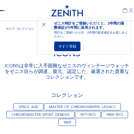
Header
ゼニス時計をご登録いただくと、2年間の国
際保証が
5年間に延長されます
。
ゼニス コレクション
Icons
時計をご登録いただき、3年間の延長保証をお楽しみく
ださい。
今すぐ登録
ICONS
ICONSは非常に入手困難なゼニスのヴィンテージウォッチ
をゼニス自らが調達、復元、認定した、厳選された貴重な
コレクションです。
コレクション
SPACE AGE
MASTER OF CHRONOGRAPHS LEGACY
CHRONOMASTER SPORT GENESIS
1971-1972
1969-1972
1969