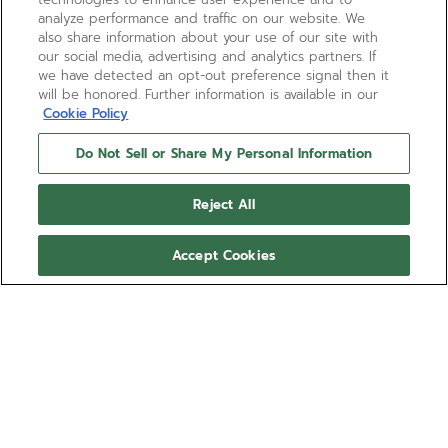
analyze performance and traffic on our website. We
also share information about your use of our site with
our social media, advertising and analytics partners. If
we have detected an opt-out preference signal then it
will be honored. Further information is available in our
Cookie Policy
Do Not Sell or Share My Personal Information
限量款
DEFY巅峰系列天际计时码表
Reject All
160周年纪念版
Accept Cookies
DEFY巅峰系列天际计时码表单色蓝款式。腕表采用42毫
米陶瓷表壳，搭配精细刻面表圈，表盘上镌刻几何图案，
灵感来自ZENITH真力时品牌四芒星标志。搭载表厂自制的
El Primero 3600型高振频自动上链机芯，并首次配备
显示更多
1/10秒指示。配备三链节蓝色陶瓷表链和蓝色图案橡胶表
带，可通过巧妙的表带快拆系统轻松更换。ZENITH真力时
型号 49.9502.3600/51.I001
160周年纪念版腕表，限量发行160枚
¥189,600.00