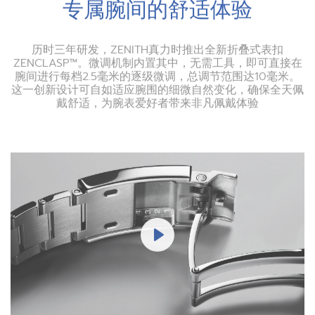
历时三年研发，ZENITH真力时推出全新折叠式表扣
ZENCLASP™。微调机制内置其中，无需工具，即可直接在
腕间进行每档2.5毫米的逐级微调，总调节范围达10毫米。
这一创新设计可自如适应腕围的细微自然变化，确保全天佩
戴舒适，为腕表爱好者带来非凡佩戴体验
Play
Mute
Settings