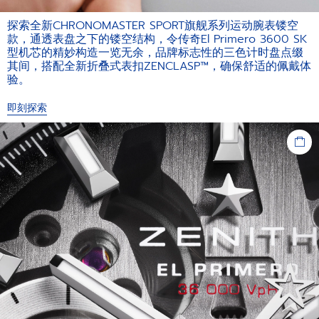
探索全新CHRONOMASTER SPORT旗舰系列运动腕表镂空
款，通透表盘之下的镂空结构，令传奇El Primero 3600 SK
型机芯的精妙构造一览无余，品牌标志性的三色计时盘点缀
其间，搭配全新折叠式表扣ZENCLASP™，确保舒适的佩戴体
验。
即刻探索