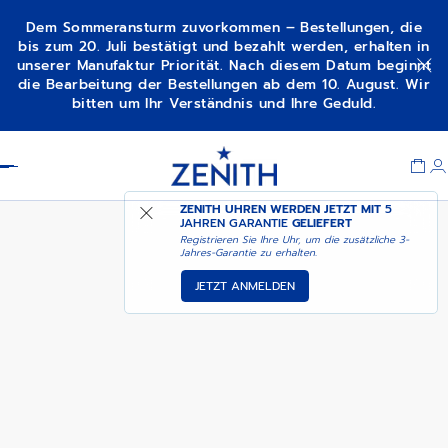
Dem Sommeransturm zuvorkommen – Bestellungen, die
bis zum 20. Juli bestätigt und bezahlt werden, erhalten in
unserer Manufaktur Priorität. Nach diesem Datum beginnt
IN DEN WARENKORB
CHRONOMASTER OPEN
die Bearbeitung der Bestellungen ab dem 10. August. Wir
LEGEN
bitten um Ihr Verständnis und Ihre Geduld.
Item
1
Header
of
1
ZENITH UHREN WERDEN JETZT MIT
5
JAHREN GARANTIE
GELIEFERT
Registrieren Sie Ihre Uhr, um die zusätzliche 3-
Jahres-Garantie zu erhalten.
JETZT ANMELDEN