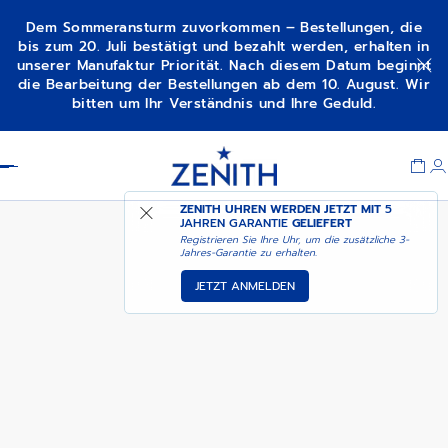
Dem Sommeransturm zuvorkommen – Bestellungen, die
bis zum 20. Juli bestätigt und bezahlt werden, erhalten in
unserer Manufaktur Priorität. Nach diesem Datum beginnt
IN DEN WARENKORB
DEFY EXTREME
die Bearbeitung der Bestellungen ab dem 10. August. Wir
LEGEN
bitten um Ihr Verständnis und Ihre Geduld.
Item
1
Header
of
1
ZENITH UHREN WERDEN JETZT MIT
5
JAHREN GARANTIE
GELIEFERT
Registrieren Sie Ihre Uhr, um die zusätzliche 3-
Jahres-Garantie zu erhalten.
JETZT ANMELDEN