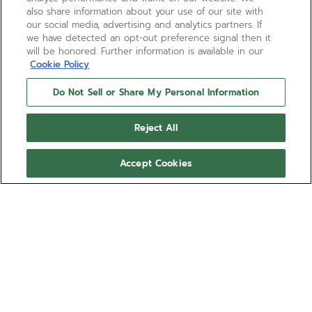
also share information about your use of our site with
our social media, advertising and analytics partners. If
we have detected an opt-out preference signal then it
will be honored. Further information is available in our
Cookie Policy
Do Not Sell or Share My Personal Information
Reject All
Accept Cookies
DEFY EXTREME
Der DEFY Extreme 1/100-Sekunden-Chronograph ist
aus leichtem, aber robustem Titan mit vollständig
mattiertem Finish und Roségoldakzenten gefertigt.
Das getönte Saphirglaszifferblatt gibt den Blick auf
Mehr anzeigen
das automatische Chronographenwerk El Primero 21
mit zwei Hemmungen frei. Zum Lieferumfang der
Ref. 87.9100.9004/03.I001
DEFY Extreme gehören ein Titanarmband, ein