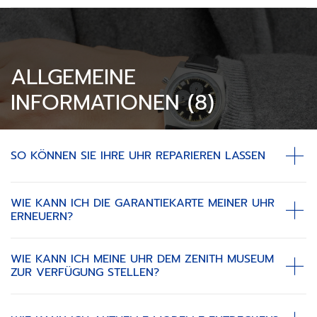
ALLGEMEINE
INFORMATIONEN (8)
SO KÖNNEN SIE IHRE UHR REPARIEREN LASSEN
WIE KANN ICH DIE GARANTIEKARTE MEINER UHR
ERNEUERN?
WIE KANN ICH MEINE UHR DEM ZENITH MUSEUM
ZUR VERFÜGUNG STELLEN?