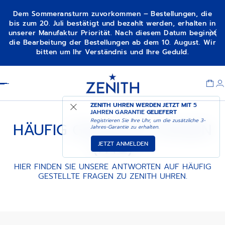
Dem Sommeransturm zuvorkommen – Bestellungen, die
bis zum 20. Juli bestätigt und bezahlt werden, erhalten in
unserer Manufaktur Priorität. Nach diesem Datum beginnt
die Bearbeitung der Bestellungen ab dem 10. August. Wir
bitten um Ihr Verständnis und Ihre Geduld.
Item
1
Header
of
1
ZENITH UHREN WERDEN JETZT MIT
5
JAHREN GARANTIE
GELIEFERT
Registrieren Sie Ihre Uhr, um die zusätzliche 3-
HÄUFIG GESTELLTE FRAGEN
Jahres-Garantie zu erhalten.
(FAQ)
JETZT ANMELDEN
HIER FINDEN SIE UNSERE ANTWORTEN AUF HÄUFIG
GESTELLTE FRAGEN ZU ZENITH UHREN.