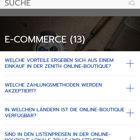
E-COMMERCE (13)
WELCHE VORTEILE ERGEBEN SICH AUS EINEM
EINKAUF IN DER ZENITH ONLINE-BOUTIQUE?
WELCHE ZAHLUNGSMETHODEN WERDEN
AKZEPTIERT?
IN WELCHEN LÄNDERN IST DIE ONLINE-BOUTIQUE
VERFÜGBAR?
SIND IN DEN LISTENPREISEN IN DER ONLINE-