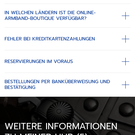
IN WELCHEN LÄNDERN IST DIE ONLINE-
ARMBAND-BOUTIQUE VERFÜGBAR?
FEHLER BEI KREDITKARTENZAHLUNGEN
RESERVIERUNGEN IM VORAUS
BESTELLUNGEN PER BANKÜBERWEISUNG UND
BESTÄTIGUNG
WEITERE INFORMATIONEN