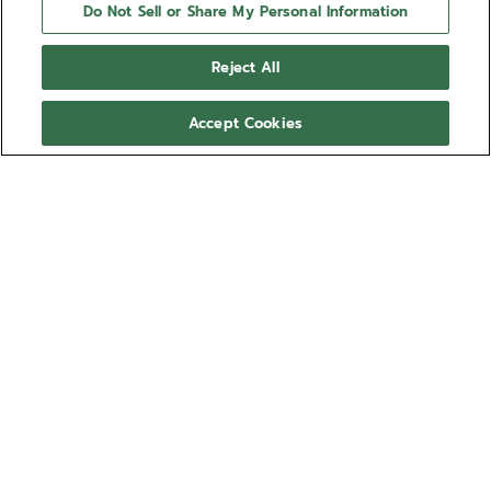
Do Not Sell or Share My Personal Information
Reject All
Accept Cookies
Die Mission von Zenith besteht darin, Menschen dazu
zu inspirieren, ihren Träumen zu folgen und sie wahr