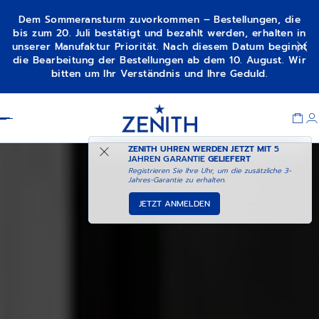
Dem Sommeransturm zuvorkommen – Bestellungen, die
bis zum 20. Juli bestätigt und bezahlt werden, erhalten in
unserer Manufaktur Priorität. Nach diesem Datum beginnt
die Bearbeitung der Bestellungen ab dem 10. August. Wir
bitten um Ihr Verständnis und Ihre Geduld.
Item
1
Header
of
1
ZENITH UHREN WERDEN JETZT MIT
5
JAHREN GARANTIE
GELIEFERT
Registrieren Sie Ihre Uhr, um die zusätzliche 3-
Jahres-Garantie zu erhalten.
JETZT ANMELDEN