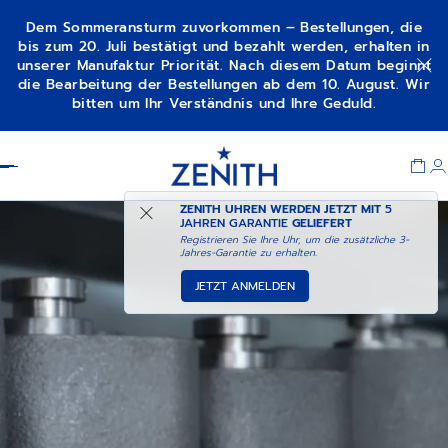
Dem Sommeransturm zuvorkommen – Bestellungen, die
bis zum 20. Juli bestätigt und bezahlt werden, erhalten in
unserer Manufaktur Priorität. Nach diesem Datum beginnt
die Bearbeitung der Bestellungen ab dem 10. August. Wir
bitten um Ihr Verständnis und Ihre Geduld.
Item
1
Header
of
1
ZENITH UHREN WERDEN JETZT MIT
5
JAHREN GARANTIE
GELIEFERT
Registrieren Sie Ihre Uhr, um die zusätzliche 3-
Jahres-Garantie zu erhalten.
JETZT ANMELDEN