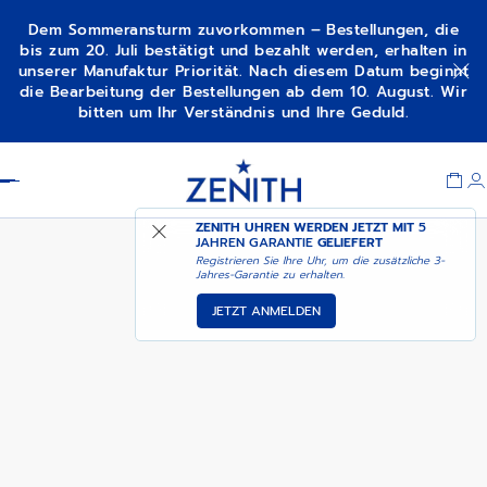
Dem Sommeransturm zuvorkommen – Bestellungen, die
bis zum 20. Juli bestätigt und bezahlt werden, erhalten in
unserer Manufaktur Priorität. Nach diesem Datum beginnt
ERHÄLTLICH IN DER
die Bearbeitung der Bestellungen ab dem 10. August. Wir
A385
SHANGHAI-BOUTIQUE
bitten um Ihr Verständnis und Ihre Geduld.
Item
1
Header
of
1
ZENITH UHREN WERDEN JETZT MIT
5
JAHREN GARANTIE
GELIEFERT
Registrieren Sie Ihre Uhr, um die zusätzliche 3-
Jahres-Garantie zu erhalten.
JETZT ANMELDEN