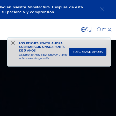
idad en nuestra Manufactura. Después de esta
 su paciencia y comprensión.
+800 36 00 0
LOS RELOJES ZENITH AHORA
CUENTAN CON UNA
GARANTÍA
DE 5 AÑOS
SUSCRÍBASE AHORA
Registre su reloj para obtener 3 años
adicionales de garantía.