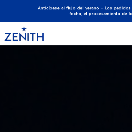
Anticípese al flujo del verano – Los pedido
fecha, el procesamiento de 
Item
1
Header
of
1