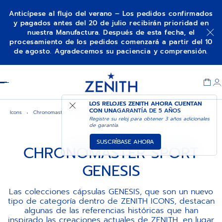
Anticípese al flujo del verano – Los pedidos confirmados
y pagados antes del 20 de julio recibirán prioridad en
nuestra Manufactura. Después de esta fecha, el
procesamiento de los pedidos comenzará a partir del 10
de agosto. Agradecemos su paciencia y comprensión.
Item
1
Header
of
1
LOS RELOJES ZENITH AHORA CUENTAN
CON UNA
GARANTÍA DE 5 AÑOS
Icons
Chronomaster sport genesis
Registre su reloj para obtener 3 años adicionales
de garantía.
SUSCRÍBASE AHORA
CHRONOMASTER SPORT
GENESIS
Las colecciones cápsulas GENESIS, que son un nuevo
tipo de categoría dentro de ZENITH ICONS, destacan
algunas de las referencias históricas que han
inspirado las creaciones actuales de ZENITH, en lugar