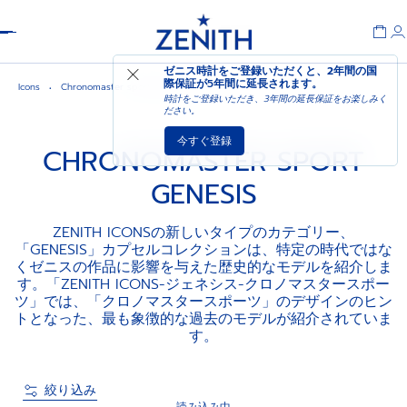
Header
ゼニス時計をご登録いただくと、2年間の国
際保証が
5年間に延長されます
。
Icons
Chronomaster sport genesis
時計をご登録いただき、3年間の延長保証をお楽しみく
ださい。
今すぐ登録
CHRONOMASTER SPORT
GENESIS
ZENITH ICONSの新しいタイプのカテゴリー、
「GENESIS」カプセルコレクションは、特定の時代ではな
くゼニスの作品に影響を与えた歴史的なモデルを紹介しま
す。「ZENITH ICONS-ジェネシス-クロノマスタースポー
ツ」では、「クロノマスタースポーツ」のデザインのヒン
トとなった、最も象徴的な過去のモデルが紹介されていま
す。
絞り込み