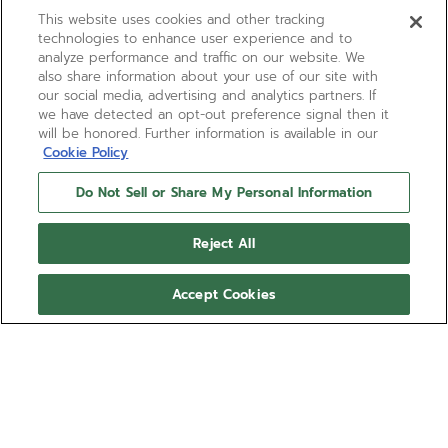
This website uses cookies and other tracking
technologies to enhance user experience and to
analyze performance and traffic on our website. We
also share information about your use of our site with
our social media, advertising and analytics partners. If
we have detected an opt-out preference signal then it
will be honored. Further information is available in our
Cookie Policy
Do Not Sell or Share My Personal Information
01-0230-415
Reject All
La referencia 01.0230.415 destaca por
ser el primer cronógrafo El Primero de
Accept Cookies
ZENITH con fondo de cristal mineral que
revela el revolucionario calibre. Al
Mostrar más
igual que los modelos Pilot y Diver,
presenta un diseño de la era espacial,
USD 25,900.00
con el movimiento montado en un sistema
de suspensión, así como un brazalete con
cierre de mosquetón integrado fabricado
por Gay Frères.
VENDIDO