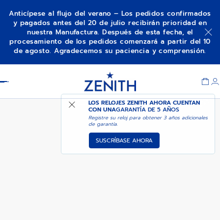
Anticípese al flujo del verano – Los pedidos confirmados
y pagados antes del 20 de julio recibirán prioridad en
nuestra Manufactura. Después de esta fecha, el
01-0230-415
procesamiento de los pedidos comenzará a partir del 10
de agosto. Agradecemos su paciencia y comprensión.
Item
1
Header
of
1
LOS RELOJES ZENITH AHORA CUENTAN
CON UNA
GARANTÍA DE 5 AÑOS
Registre su reloj para obtener 3 años adicionales
de garantía.
SUSCRÍBASE AHORA