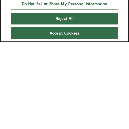
Do Not Sell or Share My Personal Information
Reject All
Accept Cookies
01-0230-415
La referencia 01.0230.415 destaca por
ser el primer cronógrafo El Primero de
ZENITH con fondo de cristal mineral que
revela el revolucionario calibre. Al
Mostrar más
igual que los modelos Pilot y Diver,
presenta un diseño de la era espacial,
27.100,00 €
con el movimiento montado en un sistema
de suspensión, así como un brazalete con
cierre de mosquetón integrado fabricado
por Gay Frères.
VENDIDO