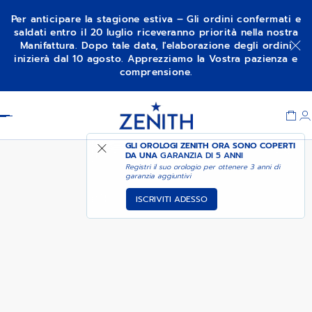
Per anticipare la stagione estiva – Gli ordini confermati e
saldati entro il 20 luglio riceveranno priorità nella nostra
Manifattura. Dopo tale data, l'elaborazione degli ordini
01-0230-415
inizierà dal 10 agosto. Apprezziamo la Vostra pazienza e
comprensione.
Item
1
Header
of
1
GLI OROLOGI ZENITH ORA SONO COPERTI
DA UNA
GARANZIA DI 5 ANNI
Registri il suo orologio per ottenere 3 anni di
garanzia aggiuntivi
ISCRIVITI ADESSO