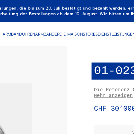
gen, die bis zum 20. Juli bestätigt und bezahlt werden, erha
beitung der Bestellungen ab dem 10. August. Wir bitten um Ih
ARMBANDUHREN
ARMBÄNDER
DIE MAISON
STORES
DIENSTLEISTUNGE
01-02
Die Referenz 
El Primero Ch
Mehr anzeigen
aus Mineralgl
Kaliber bewun
CHF 30’00
anderen Pilot
Raumfahrt-Des
elastischer A
„Hummer“-Armb