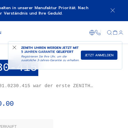
lten in unserer Manufaktur Priorität. Nach
r Verständnis und Ihre Geduld.
+800 36 00 0
N
ZENITH UHREN WERDEN JETZT MIT
5 JAHREN GARANTIE
GELIEFERT
JETZT ANMELDEN
Registrieren Sie Ihre Uhr, um die
zusätzliche 3-Jahres-Garantie zu erhalten.
30-415
01.0230.415 war der erste ZENITH
ronograph mit einem Gehäuseboden
as, durch den das revolutionäre
dert werden konnte. Wie die
0.00
-Diver-Modelle weist sie ein
ign auf, mit einem Uhrwerk mit
ufhängung und einem integrierten
and der Firma Gay Frères.
VERKAUFT