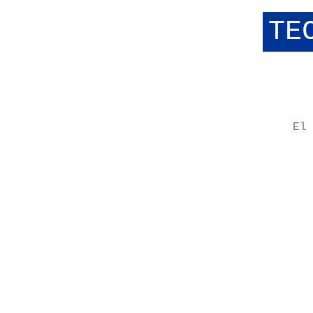
TE
El