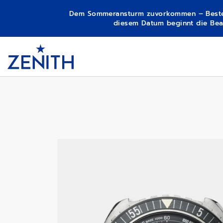
Dem Sommeransturm zuvorkommen – Bestellun
diesem Datum beginnt die Bear
Item
1
01-0230-415
Header
of
1