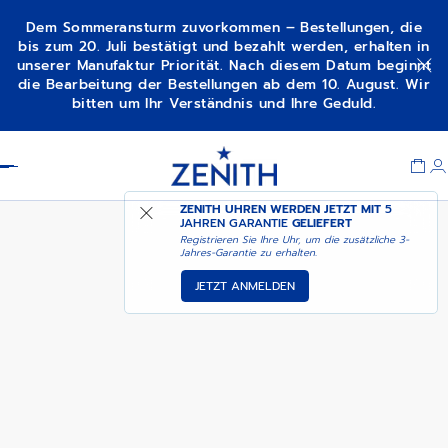
Dem Sommeransturm zuvorkommen – Bestellungen, die
bis zum 20. Juli bestätigt und bezahlt werden, erhalten in
unserer Manufaktur Priorität. Nach diesem Datum beginnt
01-0230-415
die Bearbeitung der Bestellungen ab dem 10. August. Wir
bitten um Ihr Verständnis und Ihre Geduld.
Item
1
Header
of
1
ZENITH UHREN WERDEN JETZT MIT
5
JAHREN GARANTIE
GELIEFERT
Registrieren Sie Ihre Uhr, um die zusätzliche 3-
Jahres-Garantie zu erhalten.
JETZT ANMELDEN