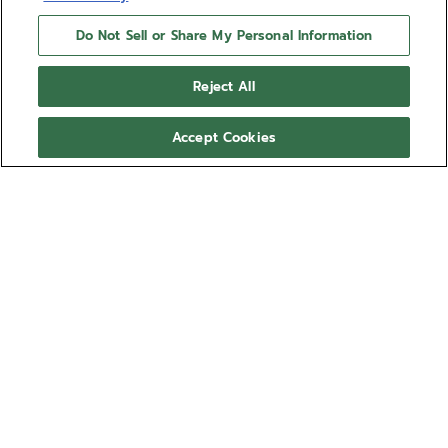
Do Not Sell or Share My Personal Information
Reject All
Accept Cookies
01-0230-415
Die Referenz 01.0230.415 war der erste
ZENITH El Primero Chronograph mit einem
Gehäuseboden aus Mineralglas, durch den
das revolutionäre Kaliber bewundert
Mehr anzeigen
werden konnte. Wie die anderen Pilot-
Diver-Modelle weist sie ein Raumfahrt-
27.100,00 €
Design auf, mit einem Uhrwerk mit
elastischer Aufhängung und einem
integrierten „Hummer“-Armband der Firma
Gay Frères.
VERKAUFT